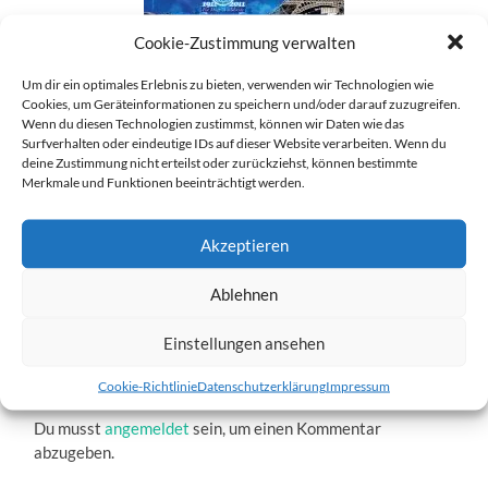
Cookie-Zustimmung verwalten
Um dir ein optimales Erlebnis zu bieten, verwenden wir Technologien wie
Cookies, um Geräteinformationen zu speichern und/oder darauf zuzugreifen.
worlddog2011.jpg
Wenn du diesen Technologien zustimmst, können wir Daten wie das
Surfverhalten oder eindeutige IDs auf dieser Website verarbeiten. Wenn du
4. DEZEMBER 2016
184
x
184 PX
deine Zustimmung nicht erteilst oder zurückziehst, können bestimmte
Merkmale und Funktionen beeinträchtigt werden.
« Vorheriger
Akzeptieren
Ablehnen
Nächster
»
Einstellungen ansehen
Schreibe einen Kommentar
Cookie-Richtlinie
Datenschutzerklärung
Impressum
Du musst
angemeldet
sein, um einen Kommentar
abzugeben.