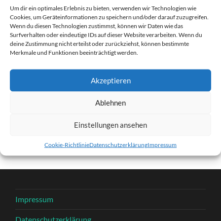
Um dir ein optimales Erlebnis zu bieten, verwenden wir Technologien wie
27. DEZEMBER 2016
1280
x
1280 PX
Cookies, um Geräteinformationen zu speichern und/oder darauf zuzugreifen.
Wenn du diesen Technologien zustimmst, können wir Daten wie das
Surfverhalten oder eindeutige IDs auf dieser Website verarbeiten. Wenn du
deine Zustimmung nicht erteilst oder zurückziehst, können bestimmte
« Vorheriger
Merkmale und Funktionen beeinträchtigt werden.
Nächster
»
Akzeptieren
Ablehnen
Schreibe einen Kommentar
Einstellungen ansehen
Du musst
angemeldet
sein, um einen Kommentar
abzugeben.
Cookie-Richtlinie
Datenschutzerklärung
Impressum
Impressum
Datenschutzerklärung