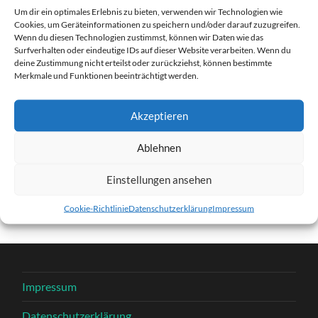
Um dir ein optimales Erlebnis zu bieten, verwenden wir Technologien wie
27. DEZEMBER 2016
1280
x
1280 PX
Cookies, um Geräteinformationen zu speichern und/oder darauf zuzugreifen.
Wenn du diesen Technologien zustimmst, können wir Daten wie das
Surfverhalten oder eindeutige IDs auf dieser Website verarbeiten. Wenn du
deine Zustimmung nicht erteilst oder zurückziehst, können bestimmte
« Vorheriger
Merkmale und Funktionen beeinträchtigt werden.
Nächster
»
Akzeptieren
Ablehnen
Schreibe einen Kommentar
Einstellungen ansehen
Du musst
angemeldet
sein, um einen Kommentar
abzugeben.
Cookie-Richtlinie
Datenschutzerklärung
Impressum
Impressum
Datenschutzerklärung